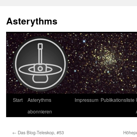
Asterythms
Zum
Start
Asterythms
Impressum
Publikationsliste
Inhalt
abonnieren
springen
←
Das Blog-Teleskop, #53
Höhep