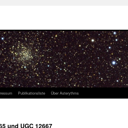
ressum
Publikationsliste
Über Asterythms
665 und UGC 12667