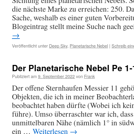
Sichtung eines planetarischen Nebels. S
die nächste Marke zu erreichen: 250. Das
Sache, weshalb es einer guten Vorbereit
Blogeintrag stellt meine Suche nach g
→
Veröffentlicht unter
Deep Sky
,
Planetarische Nebel
|
Schreib ei
Der Planetarische Nebel Pe 1-
Publiziert am
9. September 2022
von
Frank
Der offene Sternhaufen Messier 11 gehö
Objekten, die ich in meiner Beobachter
beobachtet haben dürfte (Wobei ich kein
führe). Umso überraschter war ich, dass 
unmittelbaren Nähe (nämlich 1° in südw
ein …
Weiterlesen
→