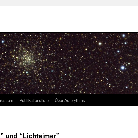
ressum
Publikationsliste
Über Asterythms
” und “Lichteimer”