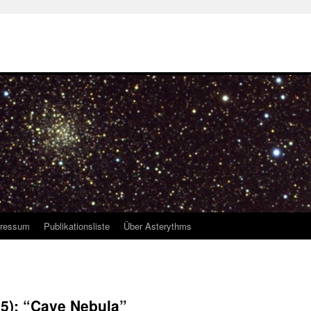
ressum
Publikationsliste
Über Asterythms
55): “Cave Nebula”