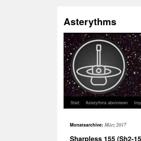
Asterythms
Start
Asterythms abonnieren
Imp
Zum
Inhalt
März 2017
Monatsarchive:
springen
Sharpless 155 (Sh2-1