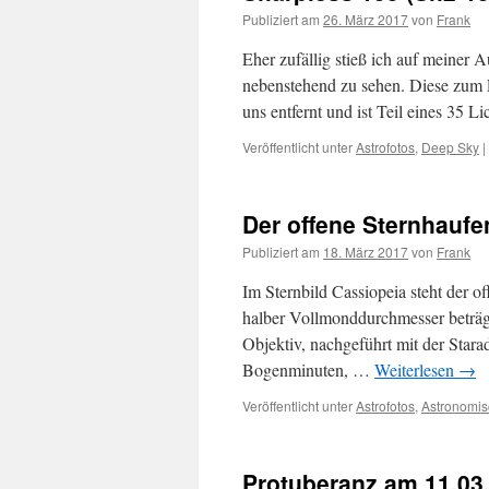
Publiziert am
26. März 2017
von
Frank
Eher zufällig stieß ich auf meiner
nebenstehend zu sehen. Diese zum 
uns entfernt und ist Teil eines 35
Veröffentlicht unter
Astrofotos
,
Deep Sky
|
Der offene Sternhauf
Publiziert am
18. März 2017
von
Frank
Im Sternbild Cassiopeia steht der
halber Vollmonddurchmesser beträg
Objektiv, nachgeführt mit der Stara
Bogenminuten, …
Weiterlesen
→
Veröffentlicht unter
Astrofotos
,
Astronomi
Protuberanz am 11.03