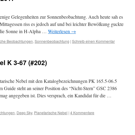
 wenige Gelegenheiten zur Sonnenbeobachtung. Auch heute sah es
 Mittagessen riss es jedoch auf und bei leichter Bewölkung guckte
g die Sonne in H-Alpha …
Weiterlesen
→
sche Beobachtungen
,
Sonnenbeobachtung
|
Schreib einen Kommentar
el K 3-67 (#202)
netarische Nebel mit den Katalogbezeichnungen PK 165.5-06.5
 Guide steht an seiner Position des “Nicht-Stern” GSC 2386
5mag angegeben ist. Dies versprach, ein Kandidat für die …
chtungen
,
Deep Sky
,
Planetarische Nebel
|
4 Kommentare