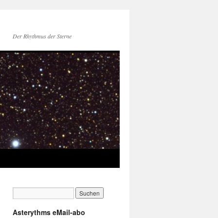
Der Rhythmus der Sterne
Asterythms eMail-abo