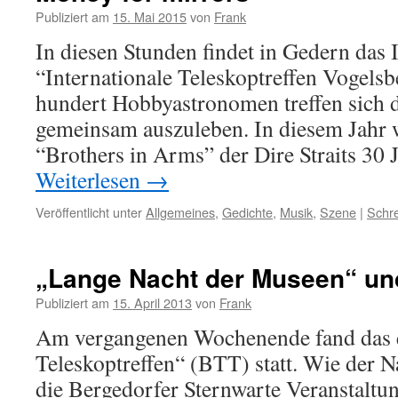
Publiziert am
15. Mai 2015
von
Frank
In diesen Stunden findet in Gedern das 
“Internationale Teleskoptreffen Vogelsbe
hundert Hobbyastronomen treffen sich 
gemeinsam auszuleben. In diesem Jahr
“Brothers in Arms” der Dire Straits 30 
Weiterlesen
→
Veröffentlicht unter
Allgemeines
,
Gedichte
,
Musik
,
Szene
|
Schr
„Lange Nacht der Museen“ un
Publiziert am
15. April 2013
von
Frank
Am vergangenen Wochenende fand das e
Teleskoptreffen“ (BTT) statt. Wie der N
die Bergedorfer Sternwarte Veranstaltu