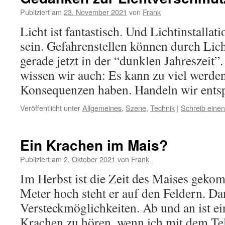
Publiziert am
23. November 2021
von
Frank
Licht ist fantastisch. Und Lichtinstalla
sein. Gefahrenstellen können durch Lich
gerade jetzt in der “dunklen Jahreszeit”
wissen wir auch: Es kann zu viel werde
Konsequenzen haben. Handeln wir ents
Veröffentlicht unter
Allgemeines
,
Szene
,
Technik
|
Schreib eine
Ein Krachen im Mais?
Publiziert am
2. Oktober 2021
von
Frank
Im Herbst ist die Zeit des Maises geko
Meter hoch steht er auf den Feldern. Dam
Versteckmöglichkeiten. Ab und an ist e
Krachen zu hören, wenn ich mit dem T