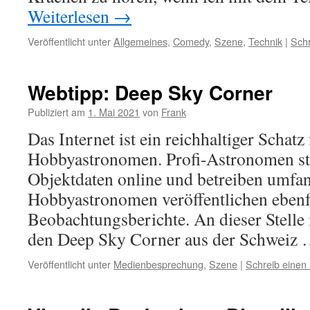
Weiterlesen
→
Veröffentlicht unter
Allgemeines
,
Comedy
,
Szene
,
Technik
|
Sch
Webtipp: Deep Sky Corner
Publiziert am
1. Mai 2021
von
Frank
Das Internet ist ein reichhaltiger Schatz
Hobbyastronomen. Profi-Astronomen st
Objektdaten online und betreiben umfa
Hobbyastronomen veröffentlichen ebenfa
Beobachtungsberichte. An dieser Stelle
den Deep Sky Corner aus der Schweiz
Veröffentlicht unter
Medienbesprechung
,
Szene
|
Schreib eine