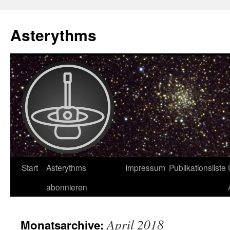
Asterythms
Zum
Start
Asterythms
Impressum
Publikationsliste
Inhalt
abonnieren
springen
April 2018
Monatsarchive: