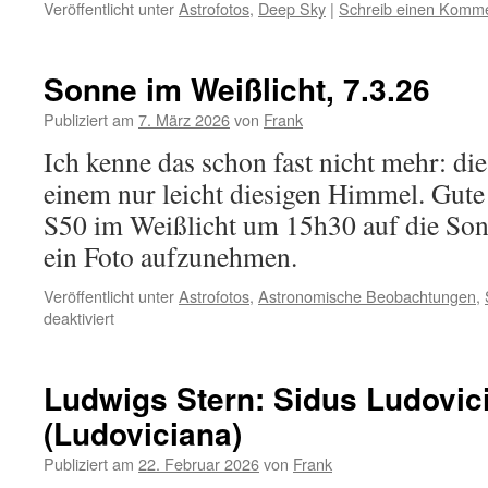
Veröffentlicht unter
Astrofotos
,
Deep Sky
|
Schreib einen Komm
Sonne im Weißlicht, 7.3.26
Publiziert am
7. März 2026
von
Frank
Ich kenne das schon fast nicht mehr: di
einem nur leicht diesigen Himmel. Gute
S50 im Weißlicht um 15h30 auf die Son
ein Foto aufzunehmen.
Veröffentlicht unter
Astrofotos
,
Astronomische Beobachtungen
,
für
deaktiviert
Sonne
im
Weißlicht,
Ludwigs Stern: Sidus Ludovi
7.3.26
(Ludoviciana)
Publiziert am
22. Februar 2026
von
Frank