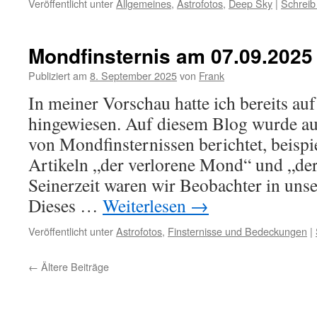
Veröffentlicht unter
Allgemeines
,
Astrofotos
,
Deep Sky
|
Schreib
Mondfinsternis am 07.09.2025
Publiziert am
8. September 2025
von
Frank
In meiner Vorschau hatte ich bereits au
hingewiesen. Auf diesem Blog wurde au
von Mondfinsternissen berichtet, beispi
Artikeln „der verlorene Mond“ und „d
Seinerzeit waren wir Beobachter in uns
Dieses …
Weiterlesen
→
Veröffentlicht unter
Astrofotos
,
Finsternisse und Bedeckungen
|
←
Ältere Beiträge