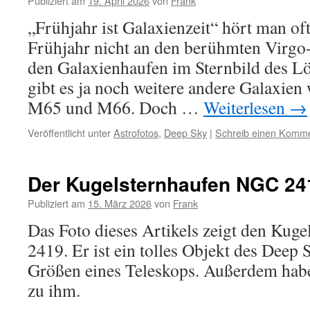
Publiziert am
19. April 2026
von
Frank
„Frühjahr ist Galaxienzeit“ hört man oft
Frühjahr nicht an den berühmten Virgo
den Galaxienhaufen im Sternbild des 
gibt es ja noch weitere andere Galaxien
M65 und M66. Doch …
Weiterlesen
→
Veröffentlicht unter
Astrofotos
,
Deep Sky
|
Schreib einen Komm
Der Kugelsternhaufen NGC 24
Publiziert am
15. März 2026
von
Frank
Das Foto dieses Artikels zeigt den Kug
2419. Er ist ein tolles Objekt des Deep S
Größen eines Teleskops. Außerdem habe
zu ihm.