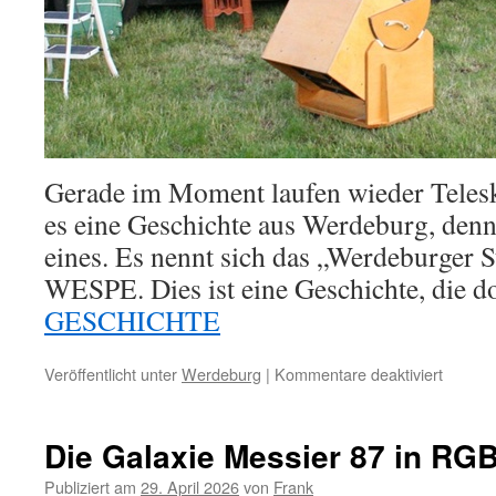
Gerade im Moment laufen wieder Telesk
es eine Geschichte aus Werdeburg, denn 
eines. Es nennt sich das „Werdeburger S
WESPE. Dies ist eine Geschichte, die do
GESCHICHTE
für
Veröffentlicht unter
Werdeburg
|
Kommentare deaktiviert
Die
Werdeb
Starpar
Die Galaxie Messier 87 in RGB
und
der
Publiziert am
29. April 2026
von
Frank