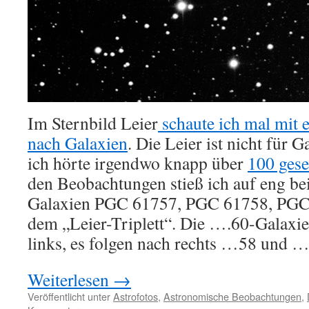
Im Sternbild Leier
schaute ich mal mit
nach Galaxien
. Die Leier ist nicht für 
ich hörte irgendwo knapp über
100 ges
den Beobachtungen stieß ich auf eng be
Galaxien PGC 61757, PGC 61758, PGC 
dem „Leier-Triplett“. Die ….60-Galaxie
links, es folgen nach rechts …58 und 
Weiterlesen
→
Veröffentlicht unter
Astrofotos
,
Astronomische Beobachtungen
,