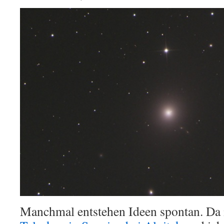
Neuba
Manchmal entstehen Ideen spontan. Da is