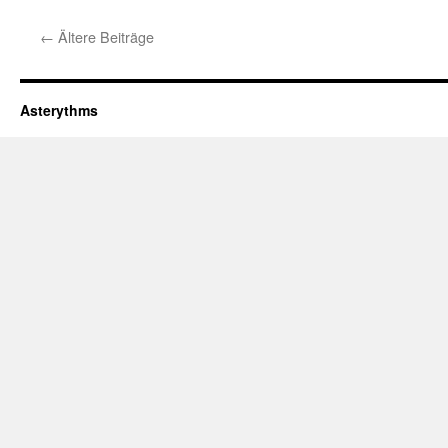
←
Ältere Beiträge
Asterythms