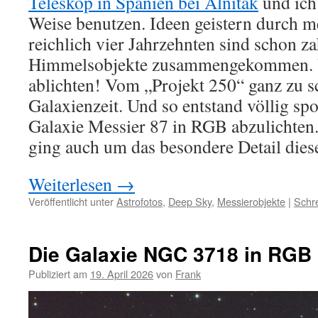
Teleskop in Spanien bei Alnitak
und ich
Weise benutzen. Ideen geistern durch m
reichlich vier Jahrzehnten sind schon za
Himmelsobjekte zusammengekommen. U
ablichten! Vom „Projekt 250“ ganz zu s
Galaxienzeit. Und so entstand völlig spo
Galaxie Messier 87 in RGB abzulichten. 
ging auch um das besondere Detail diese
Weiterlesen
→
Veröffentlicht unter
Astrofotos
,
Deep Sky
,
Messierobjekte
|
Schr
Die Galaxie NGC 3718 in RGB
Publiziert am
19. April 2026
von
Frank