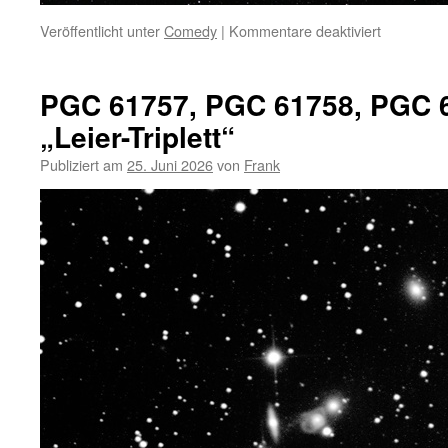
für
Veröffentlicht unter
Comedy
|
Kommentare deaktiviert
Dark
matter
PGC 61757, PGC 61758, PGC 
„Leier-Triplett“
Publiziert am
25. Juni 2026
von
Frank