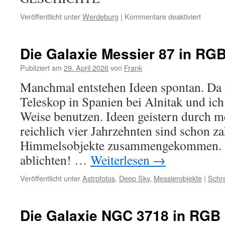
für
Veröffentlicht unter
Werdeburg
|
Kommentare deaktiviert
Die
Werdeb
Starpar
Die Galaxie Messier 87 in RGB
und
der
Publiziert am
29. April 2026
von
Frank
Neuba
Manchmal entstehen Ideen spontan. Da is
Teleskop in Spanien bei Alnitak und ich
Weise benutzen. Ideen geistern durch m
reichlich vier Jahrzehnten sind schon za
Himmelsobjekte zusammengekommen. U
ablichten! …
Weiterlesen
→
Veröffentlicht unter
Astrofotos
,
Deep Sky
,
Messierobjekte
|
Schr
Die Galaxie NGC 3718 in RGB