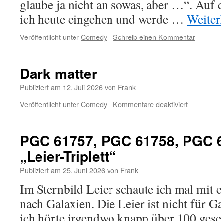
glaube ja nicht an sowas, aber …“. Auf
ich heute eingehen und werde …
Weiter
Veröffentlicht unter
Comedy
|
Schreib einen Kommentar
Dark matter
Publiziert am
12. Juli 2026
von
Frank
für
Veröffentlicht unter
Comedy
|
Kommentare deaktiviert
Dark
matter
PGC 61757, PGC 61758, PGC 
„Leier-Triplett“
Publiziert am
25. Juni 2026
von
Frank
Im Sternbild Leier schaute ich mal mit
nach Galaxien. Die Leier ist nicht für 
ich hörte irgendwo knapp über 100 gese