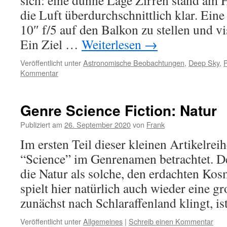
sich: eine dünne Lage Zirren stand am 
die Luft überdurchschnittlich klar. Eine
10″ f/5 auf den Balkon zu stellen und vi
Ein Ziel …
Weiterlesen
→
Veröffentlicht unter
Astronomische Beobachtungen
,
Deep Sky
,
P
Kommentar
Genre Science Fiction: Natur
Publiziert am
26. September 2020
von
Frank
Im ersten Teil dieser kleinen Artikelrei
“Science” im Genrenamen betrachtet. Der
die Natur als solche, den erdachten Ko
spielt hier natürlich auch wieder eine g
zunächst nach Schlaraffenland klingt, i
Veröffentlicht unter
Allgemeines
|
Schreib einen Kommentar