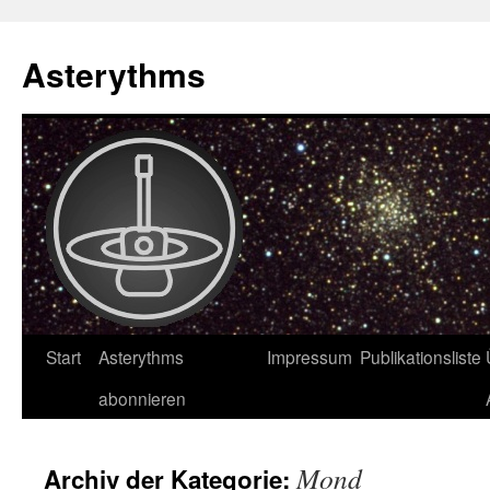
Asterythms
Zum
Start
Asterythms
Impressum
Publikationsliste
Inhalt
abonnieren
springen
Mond
Archiv der Kategorie: