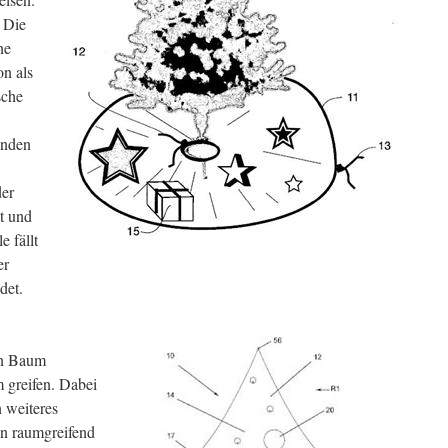
. Die
ne
on als
sche
Enden
der
t und
e fällt
er
det.
en Baum
 greifen. Dabei
 weiteres
n raumgreifend