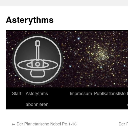
Asterythms
Zum
Start
Asterythms
Impressum
Publikationsliste
Inhalt
abonnieren
springen
←
Der Planetarische Nebel Pe 1-16
Der 