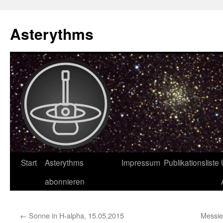
Asterythms
Zum
Start
Asterythms
Impressum
Publikationsliste
Inhalt
abonnieren
springen
←
Sonne in H-alpha, 15.05.2015
Messie