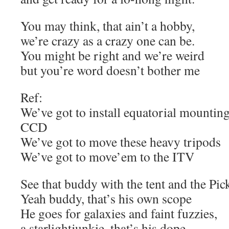
You may think, that ain’t a hobby,
we’re crazy as a crazy one can be.
You might be right and we’re weird
but you’re word doesn’t bother me
Ref:
We’ve got to install equatorial mountin
CCD
We’ve got to move these heavy tripods
We’ve got to move’em to the ITV
See that buddy with the tent and the Pic
Yeah buddy, that’s his own scope
He goes for galaxies and faint fuzzies,
a starlightjunkie, that’s his dope.