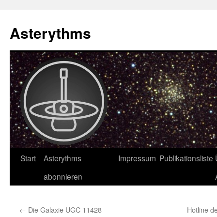
Asterythms
Zum
Start
Asterythms
Impressum
Publikationsliste
Inhalt
abonnieren
springen
←
Die Galaxie UGC 11428
Hotline d