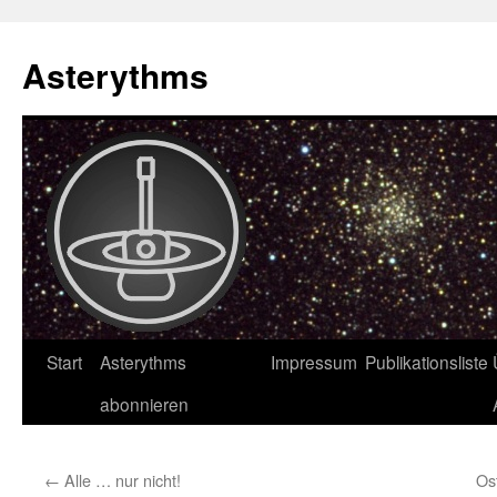
Asterythms
Zum
Start
Asterythms
Impressum
Publikationsliste
Inhalt
abonnieren
springen
←
Alle … nur nicht!
Os