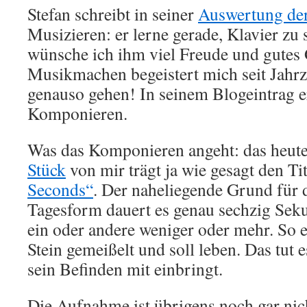
Stefan schreibt in seiner
Auswertung de
Musizieren: er lerne gerade, Klavier zu 
wünsche ich ihm viel Freude und gutes
Musikmachen begeistert mich seit Jahr
genauso gehen! In seinem Blogeintrag e
Komponieren.
Was das Komponieren angeht: das heute
Stück
von mir trägt ja wie gesagt den Ti
Seconds“
. Der naheliegende Grund für d
Tagesform dauert es genau sechzig Sek
ein oder andere weniger oder mehr. So ei
Stein gemeißelt und soll leben. Das tut 
sein Befinden mit einbringt.
Die Aufnahme ist übrigens noch gar nich