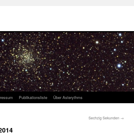
ressum
Publikationsliste
Über Asterythms
Sechzig Sekunden
→
2014