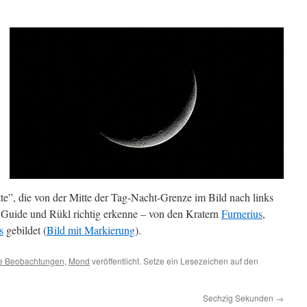
te”, die von der Mitte der Tag-Nacht-Grenze im Bild nach links
in Guide und Rükl richtig erkenne – von den Kratern
Furnerius
,
s
gebildet (
Bild mit Markierung
).
e Beobachtungen
,
Mond
veröffentlicht. Setze ein Lesezeichen auf den
Sechzig Sekunden
→