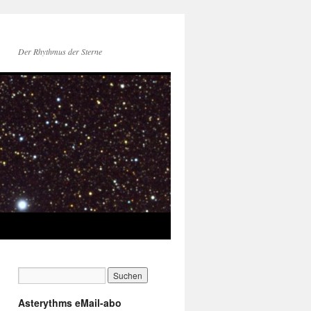
Der Rhythmus der Sterne
Asterythms eMail-abo