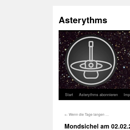
Asterythms
Start
Asterythms abonnieren
Imp
Zum
Inhalt
←
Wenn die Tage langen …
springen
Mondsichel am 02.02.