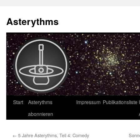
Asterythms
Zum
Start
Asterythms
Impressum
Publikationsliste
Inhalt
abonnieren
springen
←
5 Jahre Asterythms, Teil 4: Comedy
Sonn