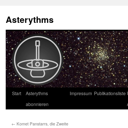
Asterythms
Zum
Start
Asterythms
Impressum
Publikationsliste
Inhalt
abonnieren
springen
←
Komet Panstarrs, die Zweite