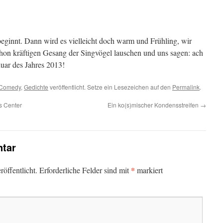
beginnt. Dann wird es vielleicht doch warm und Frühling, wir
chon kräftigen Gesang der Singvögel lauschen und uns sagen: ach
uar des Jahres 2013!
Comedy
,
Gedichte
veröffentlicht. Setze ein Lesezeichen auf den
Permalink
.
s Center
Ein ko(s)mischer Kondensstreifen
→
tar
*
öffentlicht.
Erforderliche Felder sind mit
markiert