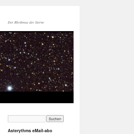
Der Rhythmus der Sterne
Asterythms eMail-abo