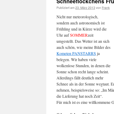
Schneeflöckchens Frü
Publiziert am
23. März 2013
von
Frank
Nicht nur meteorologisch,
sondern auch astronomisch ist
Frühling und in Kürze wird die
Uhr auf
SOMMER
zeit
umgestellt. Das Wetter ist an sich
auch schön, wie meine Bilder des
Kometen PANSTARRS
ja
belegen. Wir haben viele
wolkenlose Stunden, in denen die
Sonne schon recht lange scheint.
Allerdings fällt deutlich mehr
Schnee als in der Sonne wegtaut. E
nehmen, beispielsweise so: „Im März
die Lieferung hat noch Zeit“.
Für mich ist es eine willkommene G