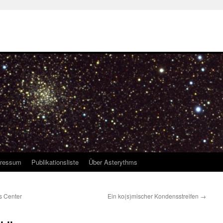
ressum
Publikationsliste
Über Asterythms
s Center
Ein ko(s)mischer Kondensstreifen
→