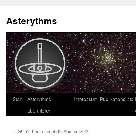
Asterythms
Zum
Start
Asterythms
Impressum
Publikationsliste
Inhalt
abonnieren
springen
←
26.10.: heute endet die Sommerzeit!