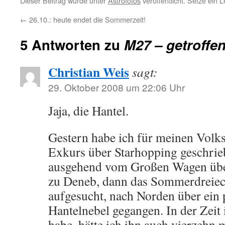
Dieser Beitrag wurde unter
Astrofotos
veröffentlicht. Setze ein
←
26.10.: heute endet die Sommerzeit!
5 Antworten zu
M27 – getroffen
Christian Weis
sagt:
29. Oktober 2008 um 22:06 Uhr
Jaja, die Hantel.
Gestern habe ich für meinen Volk
Exkurs über Starhopping geschrie
ausgehend vom Großen Wagen übe
zu Deneb, dann das Sommerdreieck 
aufgesucht, nach Norden über ein 
Hantelnebel gegangen. In der Zeit 
habe, hätte ich ihn auch vierzehn m