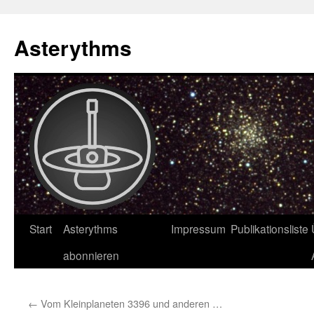
Asterythms
Zum
Start
Asterythms
Impressum
Publikationsliste
Inhalt
abonnieren
springen
←
Vom Kleinplaneten 3396 und anderen …