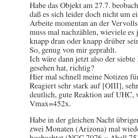
Habe das Objekt am 27.7. beobacht
daß es sich leider doch nicht um e
Arbeite momentan an der Vervolls
muss mal nachzählen, wieviele es j
knapp dran oder knapp drüber sei
So, genug von mir geprahlt.
Ich wäre dann jetzt also der siebte
gesehen hat, richtig?
Hier mal schnell meine Notizen fü
Reagiert sehr stark auf [OIII], sehr
deutlich, gute Reaktion auf UHC, ve
Vmax=452x.
Habe in der gleichen Nacht übrige
zwei Monaten (Arizona) mal wie
beobachtet (NGC 7076 = Abell 75