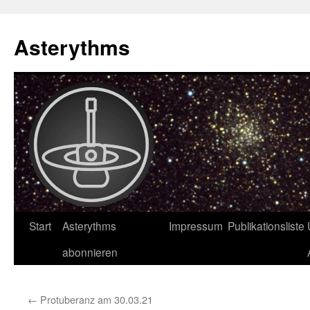
Asterythms
Zum
Start
Asterythms
Impressum
Publikationsliste
Inhalt
abonnieren
springen
←
Protuberanz am 30.03.21