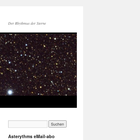
Der Rhythmus der Sterne
Asterythms eMail-abo