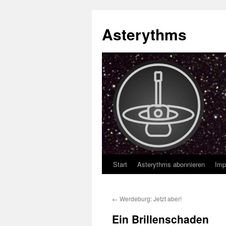
Asterythms
Start
Asterythms abonnieren
Imp
Zum
Inhalt
←
Werdeburg: Jetzt aber!
springen
Ein Brillenschaden