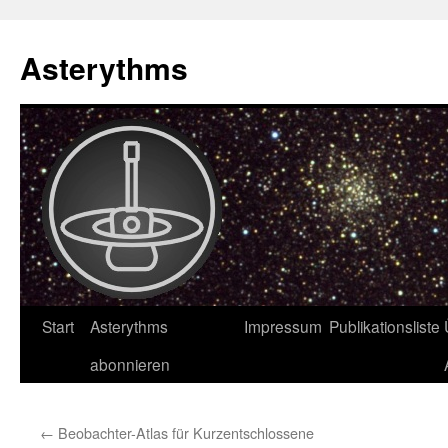
Asterythms
Zum
Start
Asterythms
Impressum
Publikationsliste
Inhalt
abonnieren
springen
←
Beobachter-Atlas für Kurzentschlossene