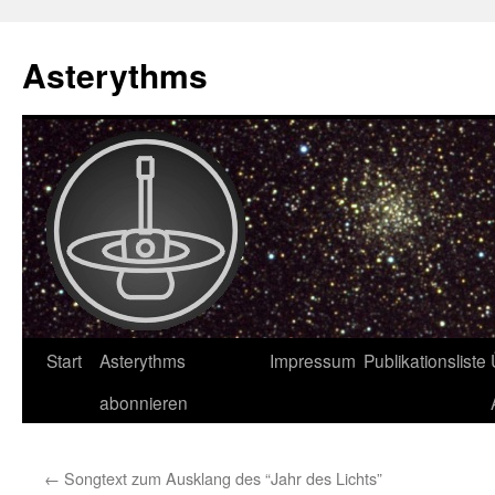
Asterythms
Zum
Start
Asterythms
Impressum
Publikationsliste
Inhalt
abonnieren
springen
←
Songtext zum Ausklang des “Jahr des Lichts”