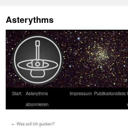
Asterythms
Zum
Start
Asterythms
Impressum
Publikationsliste
Inhalt
abonnieren
springen
←
Was soll ich gucken?