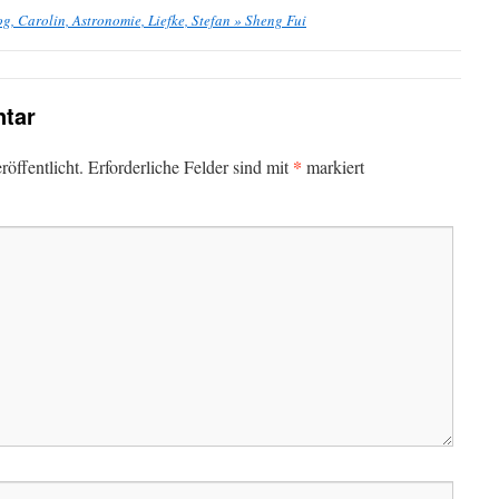
og, Carolin, Astronomie, Liefke, Stefan » Sheng Fui
tar
*
öffentlicht.
Erforderliche Felder sind mit
markiert