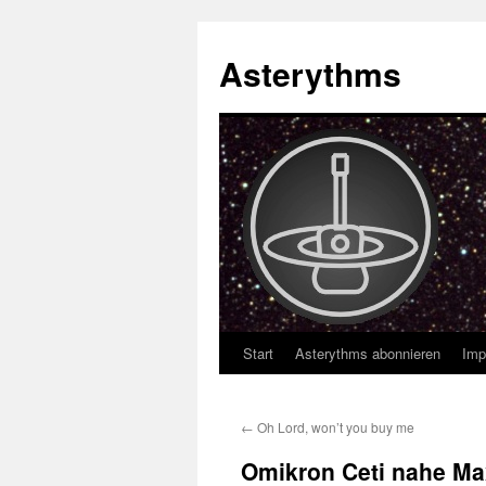
Asterythms
Start
Asterythms abonnieren
Imp
Zum
Inhalt
←
Oh Lord, won’t you buy me
springen
Omikron Ceti nahe M