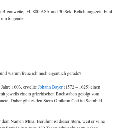
Brennweite, f/4, 800 ASA und 30 Sek. Belichtungszeit. Fünf
h um folgende:
 und warum freue ich mich eigentlich gerade?
 Jahre 1603, erstellte
Johann Bayer
(1572 – 1625) einen
 mit jeweils einem griechischen Buchstaben gefolgt vom
hnete. Daher gibt es den Stern Omikron Ceti im Sternbild
Mira
nter dem Namen
. Berühmt ist dieser Stern, weil er seine
einer Periode von etwa 330 Tagen schwankt er zwischen