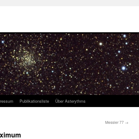
ressum
Publikationsliste
Über Asterythms
Messier 77
→
aximum