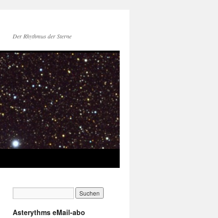
Der Rhythmus der Sterne
Asterythms eMail-abo