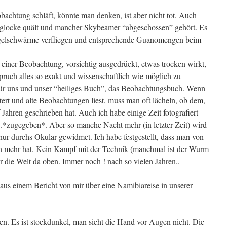
achtung schläft, könnte man denken, ist aber nicht tot. Auch
glocke quält und mancher Skybeamer “abgeschossen” gehört. Es
ogelschwärme verfliegen und entsprechende Guanomengen beim
iner Beobachtung, vorsichtig ausgedrückt, etwas trocken wirkt,
ruch alles so exakt und wissenschaftlich wie möglich zu
für uns und unser “heiliges Buch”, das Beobachtungsbuch. Wenn
ttert und alte Beobachtungen liest, muss man oft lächeln, ob dem,
 Jahren geschrieben hat. Auch ich habe einige Zeit fotografiert
*zugegeben*. Aber so manche Nacht mehr (in letzter Zeit) wird
ur durchs Okular gewidmet. Ich habe festgestellt, dass man von
n mehr hat. Kein Kampf mit der Technik (manchmal ist der Wurm
 die Welt da oben. Immer noch ! nach so vielen Jahren..
aus einem Bericht von mir über eine Namibiareise in unserer
. Es ist stockdunkel, man sieht die Hand vor Augen nicht. Die