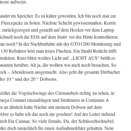
eore aufweist.
et im Speicher. Es ist kälter geworden. Ich bin noch mal zur
Fleecejacke zu holen. Nächste Schicht gewissermaßen. Kerrin
ack zurückgezogen und genießt auf dem Hocker vor dem Laptop
 Schnell noch die EOS auf dem Stativ vor der Hütte kontrollieren.
ahme noch? In der Nachbarhütte mit der GTO1200 Montierung und
130 Refraktor hört man leises Fluchen. Ein Strahl Rotlicht trifft
ruktion. Kurz blitzt weißes Licht auf. „LICHT AUS“ brüllt es
nauten herüber. Ah ja, die wollten wir auch noch besuchen. So
bock – Abendessen ausgemacht. Also geht die gesamte Drebacher
es 10 “ und des 20 “ Dobsons.
ler die Vogelschwinge des Cirrusnebels richtig zu sehen, in
ega Centauri einzudringen und Strukturen in Centaurus A
n an ähnlich kalte Nächte mit meinem Dobson auf dem
Aber so habe ich das noch nie gesehen! Auf der Leiter stehend
ch Eta Carinae. So viele Details. Da, der Schlüssellochnebel.
ke doch tatsächlich für einen Aufnahmefehler gehalten. Nein