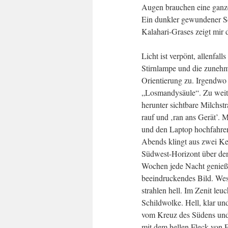
Augen brauchen eine ganze
Ein dunkler gewundener S
Kalahari-Grases zeigt mir
Licht ist verpönt, allenfall
Stirnlampe und die zuneh
Orientierung zu. Irgendwo 
„Losmandysäule“. Zu weit 
herunter sichtbare Milchst
rauf und ‚ran ans Gerät’.
und den Laptop hochfahren 
Abends klingt aus zwei Ke
Südwest-Horizont über den
Wochen jede Nacht genieße
beeindruckendes Bild. West
strahlen hell. Im Zenit le
Schildwolke. Hell, klar un
vom Kreuz des Südens und 
mit dem hellen Fleck von Et