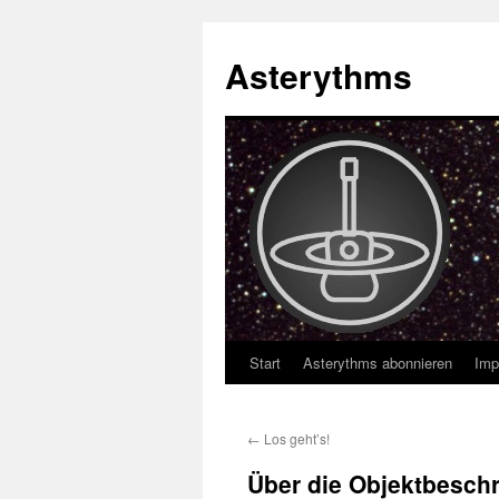
Asterythms
Start
Asterythms abonnieren
Imp
Zum
Inhalt
←
Los geht’s!
springen
Über die Objektbesch