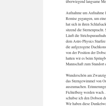
überwiegend langsame Met
Aufnahme um Aufnahme land
Remise gegangen, um eine 
hat sich in ihren Schlafs
sitzend die Sternenpracht.
Läuft die Strichspuraufn
dem Astro Physics Starfire 
die aufgezogene Dachkonst
von der Position der Dobso
hatten wir es beim Spring
Mannschaft zum Standort d
Wunderschön am Zwanzigzöl
das Sterngewimmel von Om
auszumachen. Erinnerunge
Fichtelberg werden wach. 
schubse ich den Dobson dur
Wir haben diese Dunkelwol