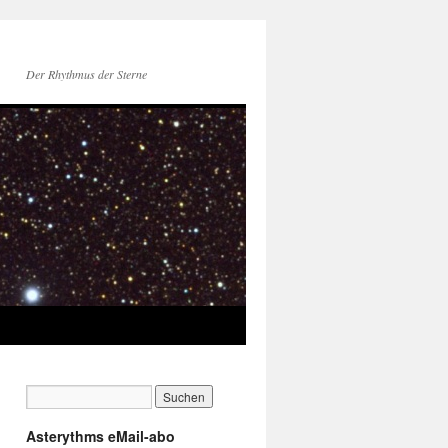
Der Rhythmus der Sterne
Asterythms eMail-abo