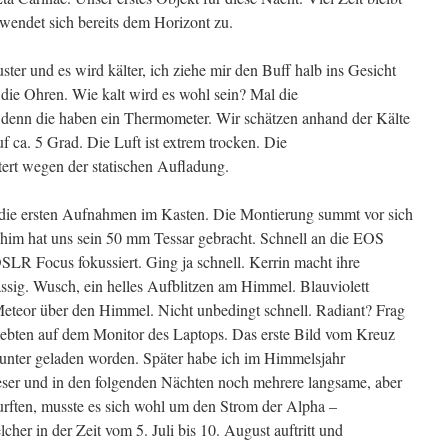
l wendet sich bereits dem Horizont zu.
ter und es wird kälter, ich ziehe mir den Buff halb ins Gesicht
 die Ohren. Wie kalt wird es wohl sein? Mal die
denn die haben ein Thermometer. Wir schätzen anhand der Kälte
f ca. 5 Grad. Die Luft ist extrem trocken. Die
tert wegen der statischen Aufladung.
d die ersten Aufnahmen im Kasten. Die Montierung summt vor sich
chim hat uns sein 50 mm Tessar gebracht. Schnell an die EOS
LR Focus fokussiert. Ging ja schnell. Kerrin macht ihre
ssig. Wusch, ein helles Aufblitzen am Himmel. Blauviolett
 Meteor über den Himmel. Nicht unbedingt schnell. Radiant? Frag
ebten auf dem Monitor des Laptops. Das erste Bild vom Kreuz
unter geladen worden. Später habe ich im Himmelsjahr
eser und in den folgenden Nächten noch mehrere langsame, aber
urften, musste es sich wohl um den Strom der Alpha –
her in der Zeit vom 5. Juli bis 10. August auftritt und