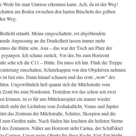
 Weile bis man Umrisse erkennen kann. Ach, da ist der Weg!
chatten am Boden zwischen den harten Büscheln des gelben
 den Weg.
s Rotlicht erlaubt. Meine eingeschaltete, rot abgeblendete
mende Anpassung an die Dunkelheit lassen immer mehr
muss die Hütte sein. Aua – das war der Tisch am Platz der
gegangen. Ich schaue zurück. Vor der, bis zum Horizont
raße sehe ich die C11 – Hütte. Da muss ich hin. Flink die Treppe
 Montierung einschalten, Schutzkappen von den Objektiven nehmen
ist fast eins. Dann hinauf schauen und das erste „wow“ des
hlen. Ungewöhnlich hell spannt sich die Milchstraße vom
 Zenit bis zum Nordosten. Trotzdem wir das schon seit zwei
n können, ist es für uns Mitteleuropäer ein immer wieder
lich steht der Lichtdom vom Zodiakallicht, Venus und Jupiter
uchtet das Zentrum der Milchstraße, Schütze, Skorpion und die
d zum Greifen nahe. Nach Süden hin leuchten die hellsten Sterne
des Zentauren. Näher am Horizont steht Carina, der Schiffskiel
a Carinae. Unser erstes Objekt für diese Nacht. Viel Zeit bleibt