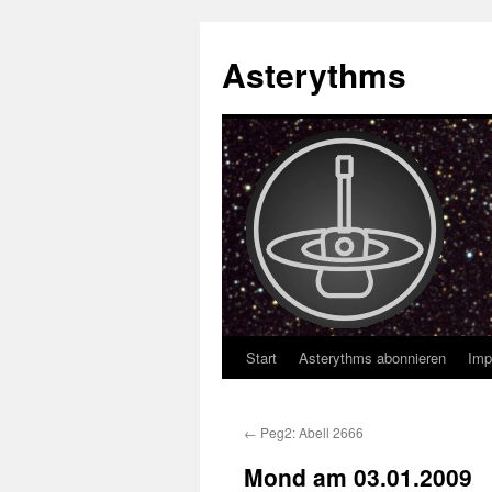
Asterythms
Start
Asterythms abonnieren
Imp
Zum
Inhalt
←
Peg2: Abell 2666
springen
Mond am 03.01.2009