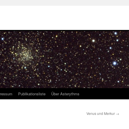
ressum
Publikationsliste
Über Asterythms
Venus und Merkur
→