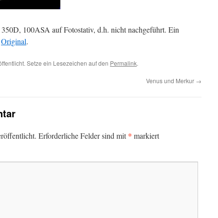
350D, 100ASA auf Fotostativ, d.h. nicht nachgeführt. Ein
n
Original
.
ffentlicht. Setze ein Lesezeichen auf den
Permalink
.
Venus und Merkur
→
tar
*
öffentlicht.
Erforderliche Felder sind mit
markiert