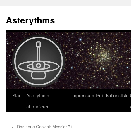
Asterythms
Zum
Start
Asterythms
Impressum
Publikationsliste
Inhalt
abonnieren
springen
←
Das neue Gesicht: Messier 71