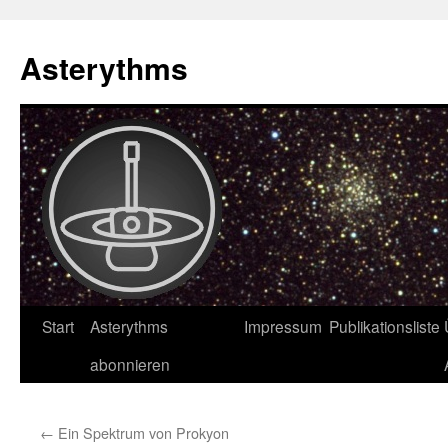
Asterythms
Zum
Start
Asterythms
Impressum
Publikationsliste
Inhalt
abonnieren
springen
←
Ein Spektrum von Prokyon