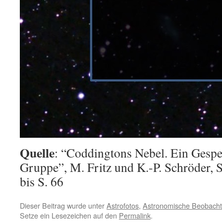
Quelle
: “Coddingtons Nebel. Ein Gespe
Gruppe”, M. Fritz und K.-P. Schröder,
bis S. 66
Dieser Beitrag wurde unter
Astrofotos
,
Astronomische Beobach
Setze ein Lesezeichen auf den
Permalink
.