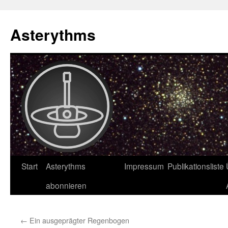
Asterythms
Zum
Start
Asterythms
Impressum
Publikationsliste
Inhalt
abonnieren
springen
←
Ein ausgeprägter Regenbogen