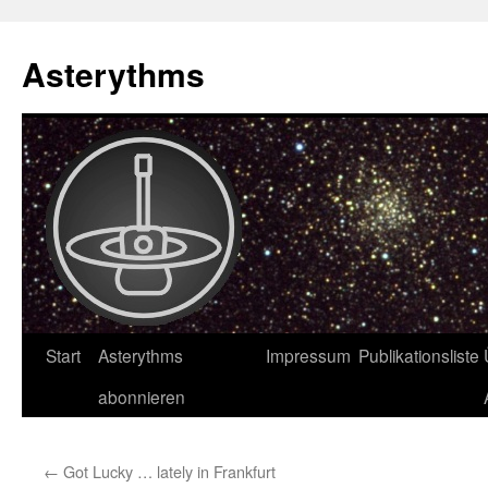
Asterythms
Zum
Start
Asterythms
Impressum
Publikationsliste
Inhalt
abonnieren
springen
←
Got Lucky … lately in Frankfurt