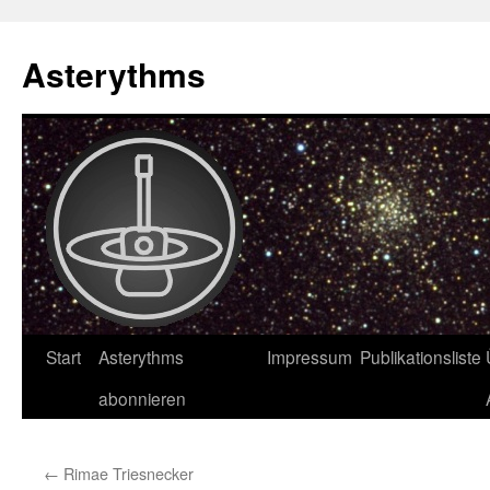
Asterythms
Zum
Start
Asterythms
Impressum
Publikationsliste
Inhalt
abonnieren
springen
←
Rimae Triesnecker