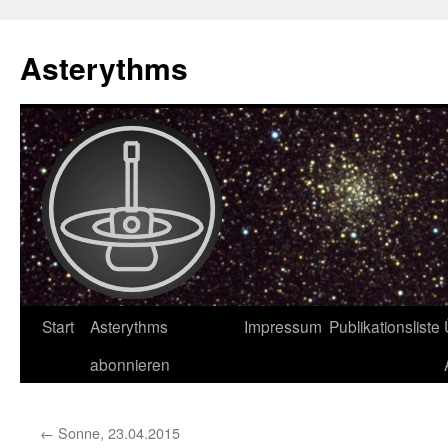
Asterythms
Zum
Start
Asterythms
Impressum
Publikationsliste
Inhalt
abonnieren
springen
←
Sonne, 23.04.2015