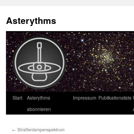
Asterythms
Zum
Start
Asterythms
Impressum
Publikationsliste
Inhalt
abonnieren
springen
←
Straßenlampenspektrum