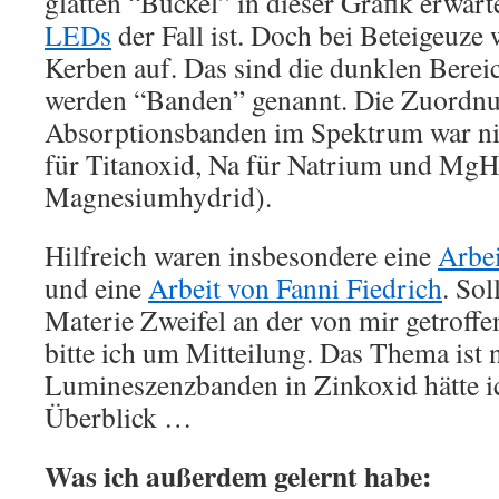
glatten “Buckel” in dieser Grafik erwar
LEDs
der Fall ist. Doch bei Beteigeuze 
Kerben auf. Das sind die dunklen Bere
werden “Banden” genannt. Die Zuordnu
Absorptionsbanden im Spektrum war nic
für Titanoxid, Na für Natrium und MgH
Magnesiumhydrid).
Hilfreich waren insbesondere eine
Arbe
und eine
Arbeit von Fanni Fiedrich
. Sol
Materie Zweifel an der von mir getrof
bitte ich um Mitteilung. Das Thema ist 
Lumineszenzbanden in Zinkoxid hätte i
Überblick …
Was ich außerdem gelernt habe: