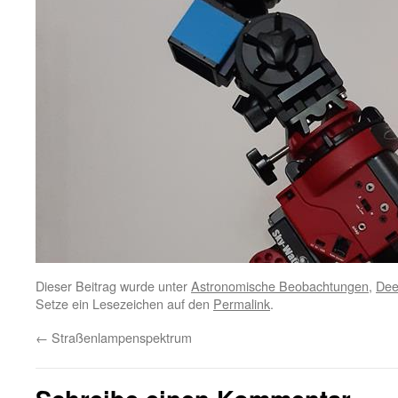
Dieser Beitrag wurde unter
Astronomische Beobachtungen
,
Dee
Setze ein Lesezeichen auf den
Permalink
.
←
Straßenlampenspektrum